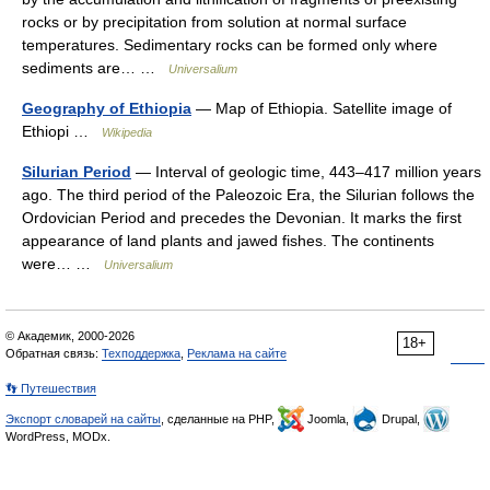
rocks or by precipitation from solution at normal surface
temperatures. Sedimentary rocks can be formed only where
sediments are… …
Universalium
Geography of Ethiopia
— Map of Ethiopia. Satellite image of
Ethiopi …
Wikipedia
Silurian Period
— Interval of geologic time, 443–417 million years
ago. The third period of the Paleozoic Era, the Silurian follows the
Ordovician Period and precedes the Devonian. It marks the first
appearance of land plants and jawed fishes. The continents
were… …
Universalium
© Академик, 2000-2026
18+
Обратная связь:
Техподдержка
,
Реклама на сайте
👣 Путешествия
Экспорт словарей на сайты
, сделанные на PHP,
Joomla,
Drupal,
WordPress, MODx.