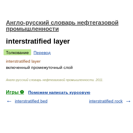
Англо-русский словарь нефтегазовой
промышленности
interstratified layer
Толкование
Перевод
interstratified layer
включенный промежуточный слой
Англо-русский словарь нефтегазовой промышленности
.
2011
.
Игры ⚽
Поможем написать курсовую
interstratified bed
interstratified rock